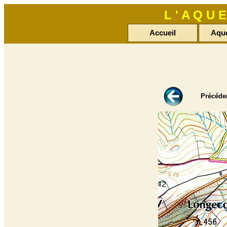
L ' A Q U
Accueil
Aqu
Précéd