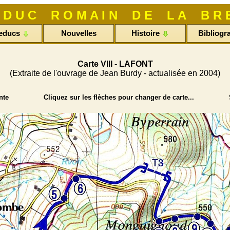
 E D U C R O M A I N D E L A B R E
educs
Nouvelles
Histoire
Bibliogr
Carte VIII - LAFONT
(Extraite de l'ouvrage de Jean Burdy - actualisée en 2004)
ente Cliquez sur les flèches pour changer de carte... S