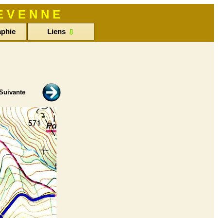
 V E N N E
aphie
Liens
uivante